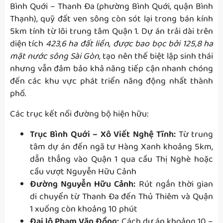
Bình Quới – Thanh Đa (phường Bình Quới, quận Bình
Thạnh), quỹ đất ven sông còn sót lại trong bán kính
5km tính từ lõi trung tâm Quận 1. Dự án trải dài trên
diện tích
423,6 ha đất liền, được bao bọc bởi 125,8 ha
mặt nước sông Sài Gòn
, tạo nên thế biệt lập sinh thái
nhưng vẫn đảm bảo khả năng tiếp cận nhanh chóng
đến các khu vực phát triển năng động nhất thành
phố.
Các trục kết nối đường bộ hiện hữu:
Trục Bình Quới – Xô Viết Nghệ Tĩnh:
Từ trung
tâm dự án đến ngã tư Hàng Xanh khoảng 5km,
dẫn thẳng vào Quận 1 qua cầu Thị Nghè hoặc
cầu vượt Nguyễn Hữu Cảnh
Đường Nguyễn Hữu Cảnh:
Rút ngắn thời gian
di chuyển từ Thanh Đa đến Thủ Thiêm và Quận
1 xuống còn khoảng 10 phút
Đại lộ Phạm Văn Đồng:
Cách dự án khoảng 10 –