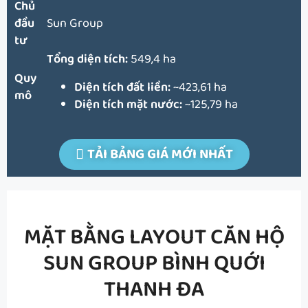
Chủ
đầu
Sun Group
tư
Tổng diện tích:
549,4 ha
Quy
Diện tích đất liền:
~423,61 ha
mô
Diện tích mặt nước:
~125,79 ha
TẢI BẢNG GIÁ MỚI NHẤT
MẶT BẰNG LAYOUT CĂN HỘ
SUN GROUP BÌNH QUỚI
THANH ĐA