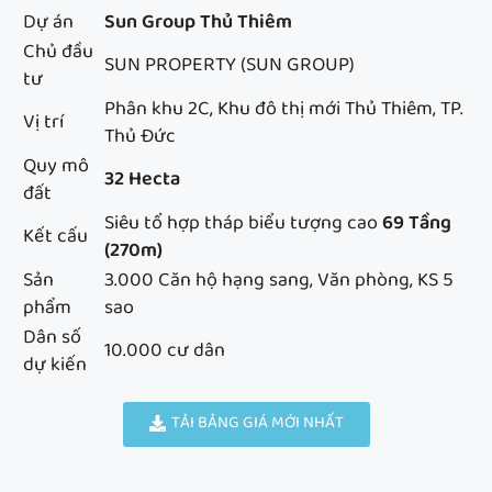
Dự án
Sun Group Thủ Thiêm
Chủ đầu
SUN PROPERTY (SUN GROUP)
tư
Phân khu 2C, Khu đô thị mới Thủ Thiêm, TP.
Vị trí
Thủ Đức
Quy mô
32 Hecta
đất
Siêu tổ hợp tháp biểu tượng cao
69 Tầng
Kết cấu
(270m)
Sản
3.000 Căn hộ hạng sang, Văn phòng, KS 5
phẩm
sao
Dân số
10.000 cư dân
dự kiến
TẢI BẢNG GIÁ MỚI NHẤT