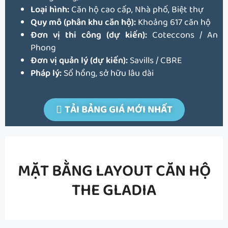
Loại hình:
Căn hộ cao cấp, Nhà phố, Biệt thự
Quy mô (phân khu căn hộ):
Khoảng 617 căn hộ
Đơn vị thi công (dự kiến):
Coteccons / An
Phong
Đơn vị quản lý (dự kiến):
Savills / CBRE
Pháp lý:
Sổ hồng, sở hữu lâu dài
TẢI BẢNG GIÁ MỚI NHẤT
MẶT BẰNG LAYOUT CĂN HỘ
THE GLADIA