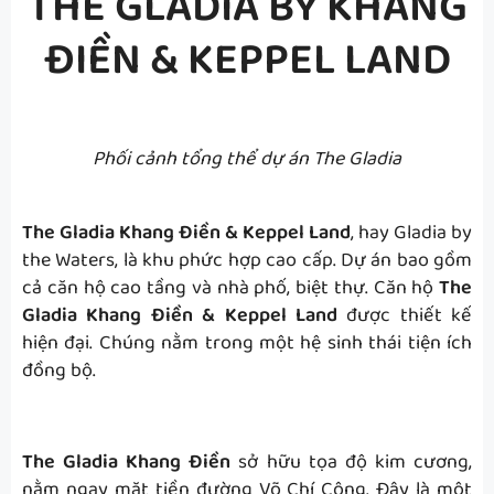
THE GLADIA BY KHANG
ĐIỀN & KEPPEL LAND
Phối cảnh tổng thể dự án The Gladia
The Gladia Khang Điền & Keppel Land
, hay Gladia by
the Waters, là khu phức hợp cao cấp. Dự án bao gồm
cả căn hộ cao tầng và nhà phố, biệt thự. Căn hộ
The
Gladia Khang Điền
& Keppel Land
được thiết kế
hiện đại. Chúng nằm trong một hệ sinh thái tiện ích
đồng bộ.
The Gladia Khang Điền
sở hữu tọa độ kim cương,
nằm ngay mặt tiền đường Võ Chí Công. Đây là một