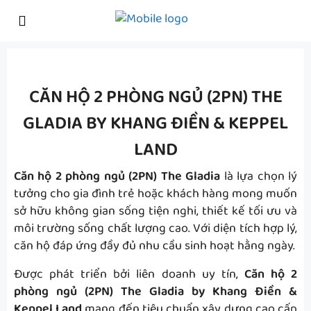
CĂN HỘ 2 PHÒNG NGỦ (2PN) THE
GLADIA BY KHANG ĐIỀN & KEPPEL
LAND
Căn hộ 2 phòng ngủ (2PN) The Gladia
là lựa chọn lý
tưởng cho gia đình trẻ hoặc khách hàng mong muốn
sở hữu không gian sống tiện nghi, thiết kế tối ưu và
môi trường sống chất lượng cao. Với diện tích hợp lý,
căn hộ đáp ứng đầy đủ nhu cầu sinh hoạt hằng ngày.
Được phát triển bởi liên doanh uy tín,
Căn hộ 2
phòng ngủ (2PN) The Gladia by Khang Điền &
Keppel Land
mang đến tiêu chuẩn xây dựng cao cấp