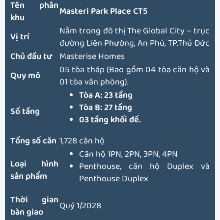
Tên phân
Masteri Park Place CT5
khu
Nằm trong đô thị The Global City – trục
Vị trí
đường Liên Phường, An Phú, TP.Thủ Đức
Chủ đầu tư
Masterise Homes
05 tòa tháp (Bao gồm 04 tòa căn hộ và
Quy mô
01 tòa văn phòng).
Tòa A: 23 tầng
Tòa B: 27 tầng
Số tầng
03 tầng khối đế.
Tổng số căn
1,728 căn hộ
Căn hộ 1PN, 2PN, 3PN, 4PN
Loại hình
Penthouse, căn hộ Duplex và
sản phẩm
Penthouse Duplex
Thời gian
Quý 1/2028
bàn giao