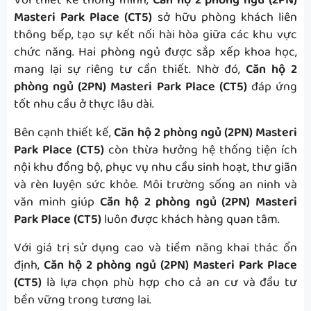
Với thiết kế thông minh,
Căn hộ 2 phòng ngủ (2PN)
Masteri Park Place (CT5)
sở hữu phòng khách liên
thông bếp, tạo sự kết nối hài hòa giữa các khu vực
chức năng. Hai phòng ngủ được sắp xếp khoa học,
mang lại sự riêng tư cần thiết. Nhờ đó,
Căn hộ 2
phòng ngủ (2PN) Masteri Park Place (CT5)
đáp ứng
tốt nhu cầu ở thực lâu dài.
Bên cạnh thiết kế,
Căn hộ 2 phòng ngủ (2PN) Masteri
Park Place (CT5)
còn thừa hưởng hệ thống tiện ích
nội khu đồng bộ, phục vụ nhu cầu sinh hoạt, thư giãn
và rèn luyện sức khỏe. Môi trường sống an ninh và
văn minh giúp
Căn hộ 2 phòng ngủ (2PN) Masteri
Park Place (CT5)
luôn được khách hàng quan tâm.
Với giá trị sử dụng cao và tiềm năng khai thác ổn
định,
Căn hộ 2 phòng ngủ (2PN) Masteri Park Place
(CT5)
là lựa chọn phù hợp cho cả an cư và đầu tư
bền vững trong tương lai.