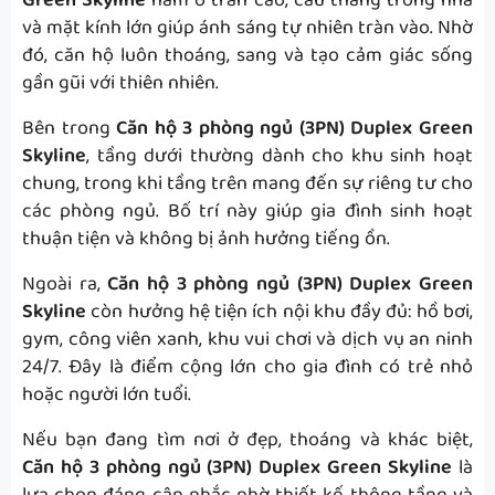
Green Skyline
nằm ở trần cao, cầu thang trong nhà
và mặt kính lớn giúp ánh sáng tự nhiên tràn vào. Nhờ
đó, căn hộ luôn thoáng, sang và tạo cảm giác sống
gần gũi với thiên nhiên.
Bên trong
Căn hộ 3 phòng ngủ (3PN) Duplex Green
Skyline
, tầng dưới thường dành cho khu sinh hoạt
chung, trong khi tầng trên mang đến sự riêng tư cho
các phòng ngủ. Bố trí này giúp gia đình sinh hoạt
thuận tiện và không bị ảnh hưởng tiếng ồn.
Ngoài ra,
Căn hộ 3 phòng ngủ (3PN) Duplex Green
Skyline
còn hưởng hệ tiện ích nội khu đầy đủ: hồ bơi,
gym, công viên xanh, khu vui chơi và dịch vụ an ninh
24/7. Đây là điểm cộng lớn cho gia đình có trẻ nhỏ
hoặc người lớn tuổi.
Nếu bạn đang tìm nơi ở đẹp, thoáng và khác biệt,
Căn hộ 3 phòng ngủ (3PN) Duplex Green Skyline
là