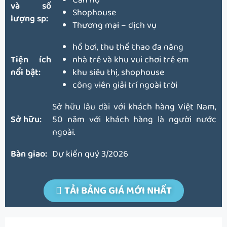
Căn hộ
và số
Shophouse
lượng sp:
Thương mại – dịch vụ
hồ bơi, thu thể thao đa năng
Tiện ích
nhà trẻ và khu vui chơi trẻ em
nổi bật:
khu siêu thị, shophouse
công viên giải trí ngoài trời
Sở hữu lâu dài với khách hàng Việt Nam,
Sở hữu:
50 năm với khách hàng là người nước
ngoài.
Bàn giao:
Dự kiến quý 3/2026
TẢI BẢNG GIÁ MỚI NHẤT