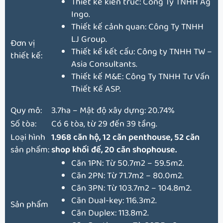
Thiết kế kiến trúc: Công Ty TNHH Ag
Ingo.
Thiết kế cảnh quan: Công Ty TNHH
LJ Group.
Đơn vị
Thiết kế kết cấu: Công ty TNHH TW –
thiết kế:
Asia Consultants.
Thiết kế M&E: Công Ty TNHH Tư Vấn
Thiết Kế ASP.
Quy mô:
3.7ha – Mật độ xây dựng: 20.74%
Số tòa:
Có 6 tòa, từ 29 đến 39 tầng.
Loại hình
1.968 căn hộ, 12 căn penthouse, 52 căn
sản phẩm:
shop khối đế, 20 căn shophouse.
Căn 1PN: Từ 50.7m2 – 59.5m2.
Căn 2PN: Từ 71.7m2 – 80.0m2.
Căn 3PN: Từ 103.7m2 – 104.8m2.
Căn Dual-key: 116.3m2.
Sản phẩm
Căn Duplex: 113.8m2.