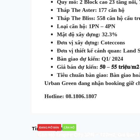
Quy mô: 2 Block cao 23 tầng nổi,
Tháp The Aster: 177 căn hộ
Tháp The Bliss: 558 căn hộ cấu t
Loại căn hộ: 1PN – 4PN
Mật độ xây dựng: 32.3%
Đơn vị xây dựng: Coteccons
Đơn vị thiết kế cảnh quan: Land 
Bàn giao dự kiến: Q1/ 2024
Giá bán dự kiến: 𝟓𝟎 – 𝟓𝟓 𝐭𝐫𝐢𝐞̣̂𝐮/𝐦𝟐
Tiêu chuẩn bàn giao: Bàn giao hoà
Urban Green đang nhận booking giữ chỗ
Hotline: 08.1806.1807
Tin Liên Quan
ĐANG MỞ BÁN
CĂN HỘ
Căn Hộ 