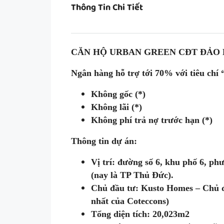
Thông Tin Chi Tiết
CĂN HỘ URBAN GREEN CĐT ĐẢO
Ngân hàng hỗ trợ tới 70% với tiêu chí 
Không gốc (*)
Không lãi (*)
Không phí trả nợ trước hạn (*)
Thông tin dự án:
Vị trí: đường số 6, khu phố 6, 
(nay là TP Thủ Đức).
Chủ đầu tư: Kusto Homes – Chủ 
nhất của Coteccons)
Tổng diện tích: 20,023m2