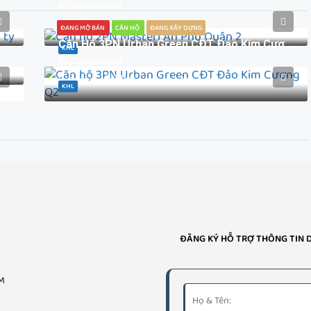
4.750.000.000đ
2
2
70
m²
ĐANG MỞ BÁN
CĂN HỘ
ĐANG XÂY DỰNG
Căn Hộ 3PN Urban Green CĐT Đảo Kim Cương Q2
KHL
5.000.000.000đ
3
3
101
m²
KHL
ĐĂNG KÝ HỖ TRỢ THÔNG TIN 
CM