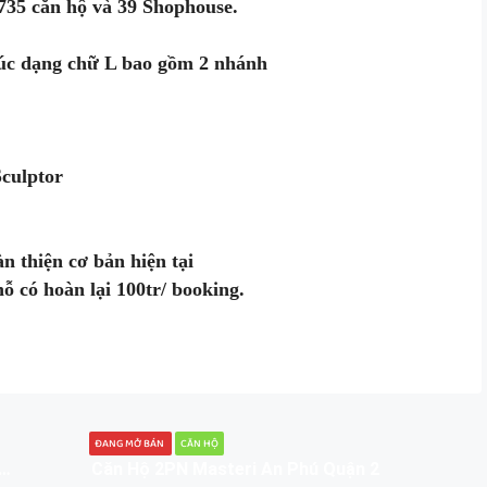
 735 căn hộ và 39 Shophouse.
rúc dạng chữ L bao gồm 2 nhánh
Sculptor
n thiện cơ bản hiện tại
 có hoàn lại 100tr/ booking.
ĐANG MỞ BÁN
CĂN HỘ
Empire City 3PN – 127m2, Giá Bán 18 Ty
Căn Hộ 2PN Masteri An Phú Quận 2