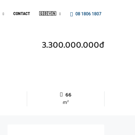
CONTACT
🇬🇧🇻🇳
08 1806 1807
3.300.000.000đ
66
m²