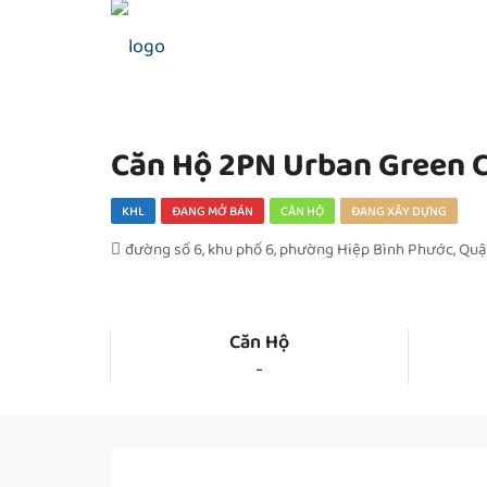
Căn Hộ 2PN Urban Green 
KHL
ĐANG MỞ BÁN
CĂN HỘ
ĐANG XÂY DỰNG
đường số 6, khu phố 6, phường Hiệp Bình Phước, Qu
Căn Hộ
-